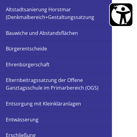
Schadstoffmobil
Klimafolgenanpassung
Altstadtsanierung Horstmar
Zu gut zum Entsorgen?
trecke-Horstmar
(Denkmalbereich+Gestaltungssatzung
Energieland 2050 e.V.
en
Klimaschutzpreis Westenergie
Bauwiche und Abstandsflächen
EnergieMonitor - Stadt Horstmar
Bürgerentscheide
Ehrenbürgerschaft
Elternbeitragssatzung der Offene
Ganztagsschule im Primarbereich (OGS)
Entsorgung mit Kleinkläranlagen
Entwässerung
Erschließung