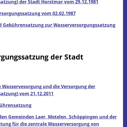
atzung) der Stadt Horstmar vom 29.12.1981
tionen zur Grundsteuer
Zahnärztliche Versorgung
bstbäume
Wirtschaftswege
Dirt-S
rsorgungssatzung vom 02.02.1987
Apotheken
und Gebührensatzung zur Wasserversorgungssatzung
Informationszentrale gegen Vergiftung
Planbarer Krankentransport
Notrufnummern
rgungssatzung der Stadt
he Wasservesorgung und die Versorgung der
atzung) vom 21.12.2011
bührensatzung
 den Gemeinden Laer, Metelen, Schöppingen und der
itung für die zentrale Wasserversorgung von