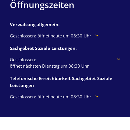
Öffnungszeiten
Verwaltung allgemein:
Klicken, um weitere Öffnungs- oder Schließzeiten auszuble
Geschlossen:
öffnet heute um 08:30 Uhr
Sachgebiet Soziale Leistungen:
0
Klicken, um weitere Öffnungs- oder Schließzeiten auszuble
Geschlossen:
1
öffnet nächsten Dienstag um 08:30 Uhr
Telefonische Erreichbarkeit Sachgebiet Soziale
Leistungen
Klicken, um weitere Öffnungs- oder Schließzeiten auszuble
Geschlossen:
öffnet heute um 08:30 Uhr