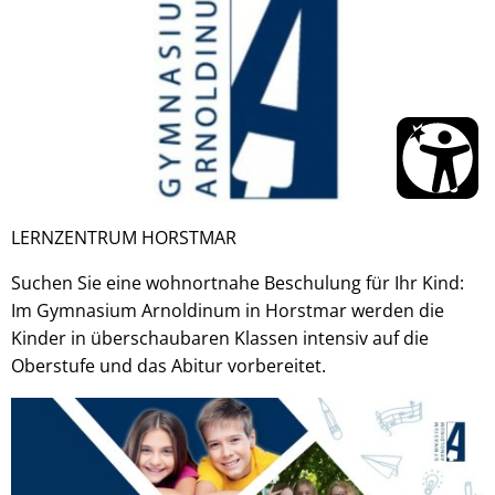
Schadstoffmobil
Klimafolgenanpassung
Fairtrade
Zu gut zum Entsorgen?
Wirtschaftswege
Dirt-Strecke-Horstmar
Energieland 2050 e.V.
Klimaschutzpreis Westene
EnergieMonitor - Stadt H
LERNZENTRUM HORSTMAR
Suchen Sie eine wohnortnahe Beschulung für Ihr Kind:
Im Gymnasium Arnoldinum in Horstmar werden die
Kinder in überschaubaren Klassen intensiv auf die
Oberstufe und das Abitur vorbereitet.