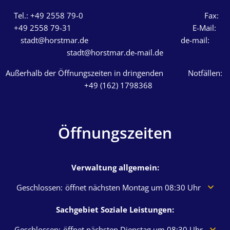
Tel.: +49 2558 79-0 Fax:
+49 2558 79-31 E-Mail:
stadt@horstmar.de de-mail:
stadt@horstmar.de-mail.de
Außerhalb der Öffnungszeiten in dringenden Notfällen:
+49 (162) 1798368
Öffnungszeiten
Verwaltung allgemein:
Klicken, um weitere Öffnungs- oder Schließzeiten auszuble
Geschlossen:
öffnet nächsten Montag um 08:30 Uhr
Sachgebiet Soziale Leistungen:
Klicken, um weitere Öffnungs- oder Schließzeiten auszublen
Geschlossen:
öffnet nächsten Dienstag um 08:30 Uhr