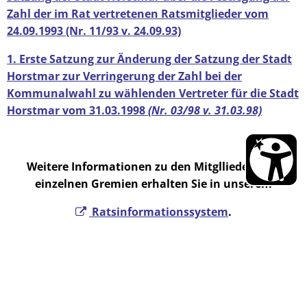
Schadstoffmobil
Zahl der im Rat vertretenen Ratsmitglieder vom
Klimafolgenanpassung
Fairtrade
24.09.1993 (Nr. 11/93 v. 24.09.93)
Zu gut zum Entsorgen?
Wirtschaftswege
Dirt-Strecke-Horstmar
Energieland 2050 e.V.
1. Erste Satzung zur Änderung der Satzung der Stadt
Klimaschutzpreis Westene
Horstmar zur Verringerung der Zahl bei der
EnergieMonitor - Stadt H
Kommunalwahl zu wählenden Vertreter für die Stadt
Horstmar vom 31.03.1998
(Nr. 03/98 v. 31.03.98)
Weitere Informationen zu den Mitglliedern der
einzelnen Gremien erhalten Sie in unserem
Ratsinformationssystem
.