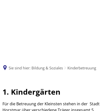
POLITIK & 
BILDUNG & 
VERWALTUNG
SOZIALES
BAUEN & 
TOURISTIK & 
Organisation der Verwaltun
WIRTSCHAFT
FREIZEIT
Rathaus
Schulen
MOBILITÄTSKONZEPT 
Ansprechpartner A-Z
STADT HORSTMAR
Grußwort des Bürgermeisters
Kinderbetreuung
Ausschreibungen
Vereine und Verbände
Angebote u. Dienstleistunge
Abfallberatung
Horstmar Aktuell ab 2021
Kinder- und Jugendliche
Onlinedienste
Abfallentsorgung
Sehenswürdigkeiten in Ho
Sie sind hier:
Bildung & Soziales
Kinderbetreuung
Abfallkalender
Schadensmeldung/Mängelm
Infos über Rat und Ausschüsse
Angebote für Senioren
Bauleitplanung/Bebauungspläne
Rad & Wanderwege
Abfall-App (EgST)
Ortsrecht
Abgaben
Steuern und Finanzen
fahr.werk e.V. - Der Mobili
Baugrundstücke
Sportstätten
Wertstoffhof
1. Kindergärten
Amtsblätter
Haushalt
Altglas
Ortsplan der Stadt Horstmar
Medizinische Versorgung
Gewerbegebiete
Stadtgeschichte
Informationen zur Grundste
Für die Betreuung der Kleinsten stehen in der Stadt
Elektrokleingeräte
Kommunale Wärmeplanu
Horstmar über verschiedene Träger insgesamt 5
Wahlergebnisse in Horstmar
Städtische Obstbäume
Klimaschutz
Stadtwappen