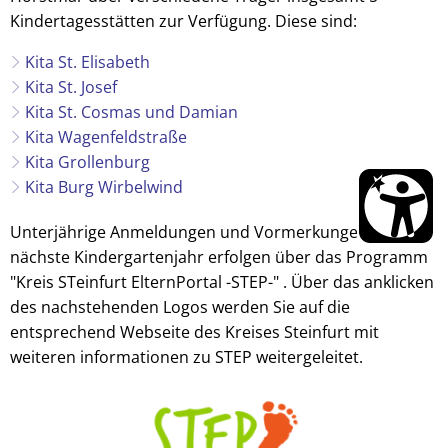
Schadstoffmobil
Kindertagesstätten zur Verfügung. Diese sind:
Klimafolgenanpassung
Fairtrade
Zu gut zum Entsorgen?
Wirtschaftswege
Dirt-Strecke-Horstmar
Energieland 2050 e.V.
Kita St. Elisabeth
Kita St. Josef
Klimaschutzpreis Westene
Kita St. Cosmas und Damian
EnergieMonitor - Stadt H
Kita Wagenfeldstraße
Kita Grollenburg
Kita Burg Wirbelwind
Unterjährige Anmeldungen und Vormerkungen für das
nächste Kindergartenjahr erfolgen über das Programm
"Kreis STeinfurt ElternPortal -STEP-" . Über das anklicken
des nachstehenden Logos werden Sie auf die
entsprechend Webseite des Kreises Steinfurt mit
weiteren informationen zu STEP weitergeleitet.