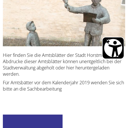
Schadstoffmobil
Klimafolgenanpassung
Fairtrade
Zu gut zum Entsorgen?
Wirtschaftswege
Dirt-Strecke-Horstmar
Energieland 2050 e.V.
Klimaschutzpreis Westene
EnergieMonitor - Stadt H
Hier finden Sie die Amtsblätter der Stadt Horstmar.
Abdrucke dieser Amtsblätter können unentgeltlich bei der
Stadtverwaltung abgeholt oder hier heruntergeladen
werden.
Für Amtsbätter vor dem Kalenderjahr 2019 wenden Sie sich
bitte an die Sachbearbeitung