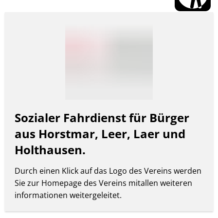
-
Schadstoffmobil
Klimafolgenanpassung
Der
Fairtrade
Zu gut zum Entsorgen?
Wirtschaftswege
Dirt-Strecke-Horstmar
Energieland 2050 e.V.
Mobilitätsverein
Klimaschutzpreis Westene
EnergieMonitor - Stadt H
Sozialer Fahrdienst für Bürger
aus Horstmar, Leer, Laer und
Holthausen.
Durch einen Klick auf das Logo des Vereins werden
Sie zur Homepage des Vereins mitallen weiteren
informationen weitergeleitet.