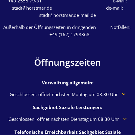
+49 2558 79-31 E-Mail:
stadt@horstmar.de de-mail:
stadt@horstmar.de-mail.de
Außerhalb der Öffnungszeiten in dringenden Notfällen:
+49 (162) 1798368
Öffnungszeiten
Verwaltung allgemein:
Klicken, um weitere Öffnungs- oder Schließzeiten auszuble
Geschlossen:
öffnet nächsten Montag um 08:30 Uhr
Sachgebiet Soziale Leistungen:
Klicken, um weitere Öffnungs- oder Schließzeiten auszublen
Geschlossen:
öffnet nächsten Dienstag um 08:30 Uhr
Telefonische Erreichbarkeit Sachgebiet Soziale