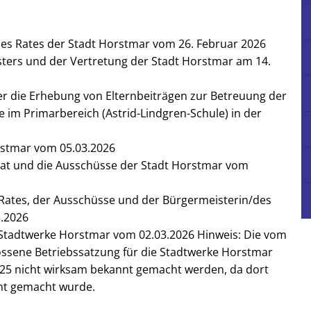
tionen zur Grundsteuer
Zahnärztliche Versorgung
bstbäume
Wirtschaftswege
Dirt-S
Apotheken
es Rates der Stadt Horstmar vom 26. Februar 2026
sters und der Vertretung der Stadt Horstmar am 14.
Informationszentrale gegen Vergiftung
Planbarer Krankentransport
 die Erhebung von Elternbeiträgen zur Betreuung der
im Primarbereich (Astrid-Lindgren-Schule) in der
Notrufnummern
stmar vom 05.03.2026
t und die Ausschüsse der Stadt Horstmar vom
ates, der Ausschüsse und der Bürgermeisterin/des
3.2026
Stadtwerke Horstmar vom 02.03.2026 Hinweis: Die vom
ossene Betriebssatzung für die Stadtwerke Horstmar
025 nicht wirksam bekannt gemacht werden, da dort
nnt gemacht wurde.