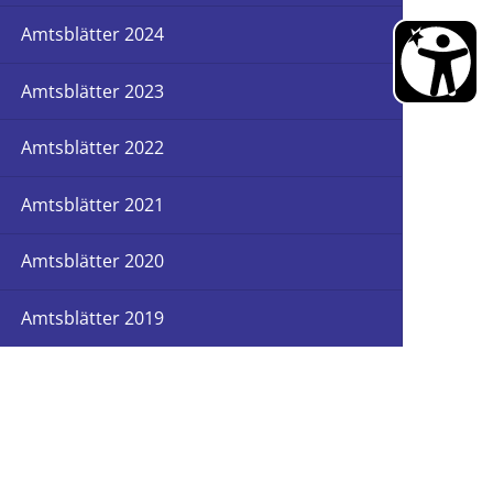
Schadstoffmobil
Klimafolgenanpassung
Amtsblätter 2024
Zu gut zum Entsorgen?
trecke-Horstmar
Energieland 2050 e.V.
Amtsblätter 2023
en
Klimaschutzpreis Westenergie
EnergieMonitor - Stadt Horstmar
Amtsblätter 2022
Amtsblätter 2021
Amtsblätter 2020
Amtsblätter 2019